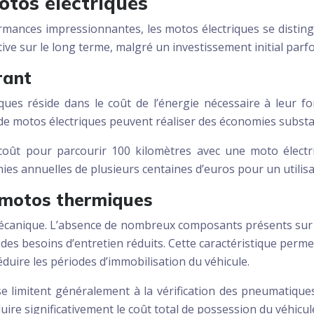
otos électriques
mances impressionnantes, les motos électriques se distingu
ve sur le long terme, malgré un investissement initial parfoi
rant
ues réside dans le coût de l’énergie nécessaire à leur fo
es de motos électriques peuvent réaliser des économies subst
oût pour parcourir 100 kilomètres avec une moto électri
es annuelles de plusieurs centaines d’euros pour un utilisa
x motos thermiques
é mécanique. L’absence de nombreux composants présents s
ar des besoins d’entretien réduits. Cette caractéristique per
uire les périodes d’immobilisation du véhicule.
e limitent généralement à la vérification des pneumatiques
re significativement le coût total de possession du véhicul