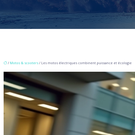
/
Motos & scooters
/ Les motos électriques combinent puissance et écologie