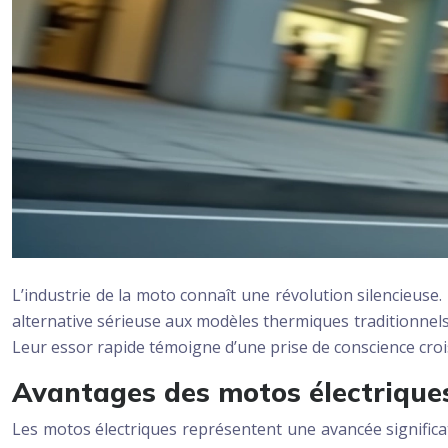
L’industrie de la moto connaît une révolution silencieus
alternative sérieuse aux modèles thermiques traditionnels.
Leur essor rapide témoigne d’une prise de conscience cro
Avantages des motos électrique
Les motos électriques représentent une avancée significat